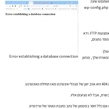
המשתמש שינה
איכשהו את אישורי הכניסה למסד הנתונים. זה משתקף בקובץ wp-config.php
בדוק את הקובץ wp-config.php על ידי גישה אליו באמצעות FTP. ודא
סד נתונים,
Error establishing a database connection
המארח שלך, מכיוון
.
שרת, אבל לא מגיעים אליו.
או אם כלל חסר במטמון של נתב כתובת האתר של וורדפרס.