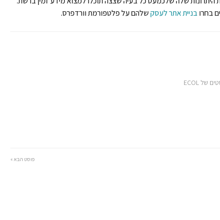
ציבה ביותר בין מערכת ה cms ובעיקר אחת היתרונות שלה שלכמעט כל בעיה שצצה תוכלו למצוא מידע זמין ברשת.
ים בחרו
בניית אתר לעסק
שלהם על פלטפורמת וורדפרס.
 של ECOL
פוסט הבא »