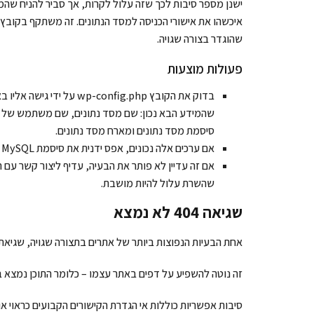
ישנן מספר סיבות לכך שזה עלול לקרות, אך סביר להניח ש
שהוגדר בצורה שגויה.
פעולות מוצעות
שהמידע הבא נכון: שם מסד נתונים, שם משתמש של מ
סיסמת מסד נתונים ומארח מסד נתונים.
אם ערכים אלה נכונים, אפס ידנית את סיסמת MySQL שלך.
אם זה עדיין לא פותר את הבעיה, עדיף ליצור קשר עם 
שהשרת עלול להיות מושבת.
שגיאה 404 לא נמצא
אחת הבעיות הנפוצות ביותר של אתרים בתצורה שגויה, שגיאת 404 היא אויב ישן של מנהלי אינטרנט מאז תחילת האינטרנט
זה נוטה להשפיע על דפים באתר עצמו – כלומר התוכן נמצא ב
סיבות אפשריות כוללות אי הגדרת הקישורים הקבועים כראוי 