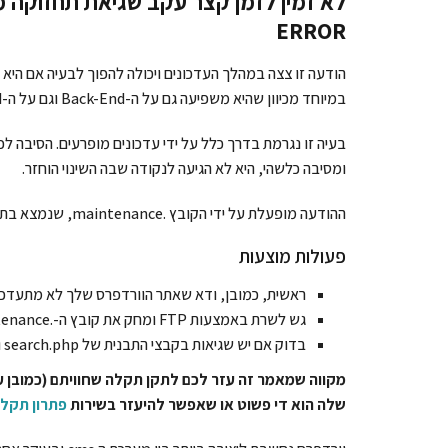
ERROR
הודעה זו צצה במהלך העדכונים ויכולה להפוך לבעיה אם היא 
במיוחד מכיוון שהיא משפיעה גם על ה-Back-End וגם על ה-Front-End, ומונעת ממשתמשים לגשת לאתר שלך.
ומסיבה כלשהי, היא לא הגיעה לנקודה שבה השינוי הוחזר.
ההודעה מופעלת על ידי הקובץ .maintenance, שנמצא בתיקיית הבסיס של האתר.
פעולות מוצעות
ראשית, כמובן, ודא שאתר הוורדפרס שלך לא מתעדכן
גש לשרת באמצעות FTP ומחק את קובץ ה-.maintenance.
בדוק אם יש שגיאות בקבצי התבנית של search.php ו-index.php.
מקווה שמאמר זה עזר לכם לתקן תקלה שחוויתם (כמובן ע
שלה הוא די פשוט או שאפשר להיעזר בשירות
פתרון תקלו