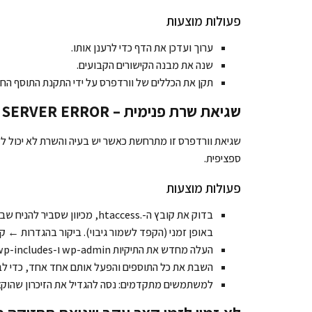
פעולות מוצעות
ערוך ועדכן את הדף כדי לרענן אותו.
שנה את מבנה הקישורים הקבועים.
תקן את הכללים של וורדפרס על ידי התקנת התוסף החינמי של ules Inspector
שגיאת שרת פנימית – INTERNAL SERVER ERROR
שגיאת וורדפרס זו מתרחשת כאשר יש בעיה והשרת לא יכול לז
ספציפית.
פעולות מוצעות
באופן זמני (הקפד לשמור גיבוי). ביקור בהגדרות ← קישורים קבוע
העלה מחדש את התיקיות wp-admin ו-wp-includes מהתקנה חדשה של וורדפרס.
השבת את כל התוספים והפעל אותם אחד אחד, כדי לבר
למשתמשים מתקדמים: נסה להגדיל את הזיכרון שהוקצה ל