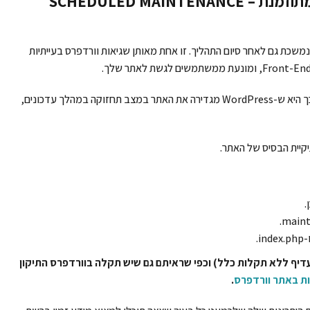
לא זמין לזמן קצר עקב שגיאת תחזוקה מתוזמנת – SCHEDULED MAINTENANCE
נמשכת גם לאחר סיום התהליך. זו אחת מאותן שגיאות וורדפרס בעייתיות
בעיה זו נגרמת בדרך כלל על ידי עדכונים מופרעים. הסיבה לכך היא ש-WordPress מגדירה את האתר במצב תחזוקה במהלך עדכונים,
.
דיף ללא תקלות כלל) וכפי שראיתם גם שיש תקלה בוורדפרס התיקון
ת באתר וורדפרס
.